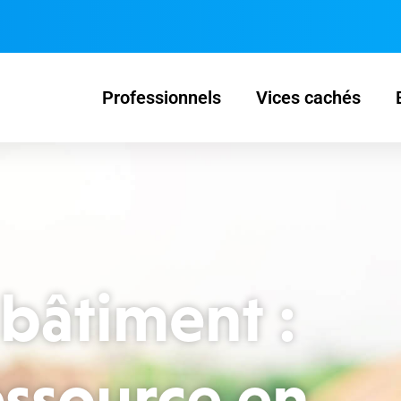
Professionnels
Vices cachés
 bâtiment :
essource en