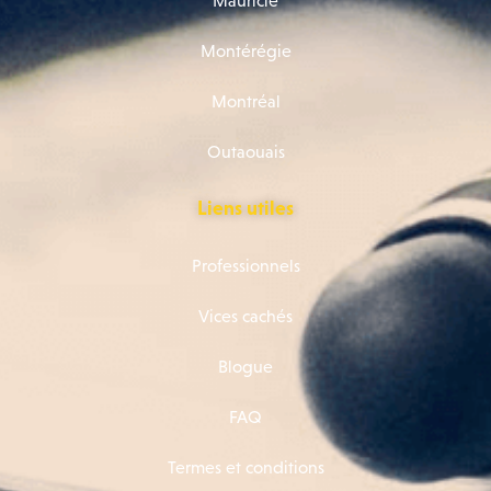
Montérégie
Montréal
Outaouais
Liens utiles
Professionnels
Vices cachés
Blogue
FAQ
Termes et conditions