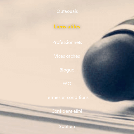
Outaouais
Liens utiles
Professionnels
Vices cachés
Blogue
FAQ
Termes et conditions
Confidentialité
Soutien